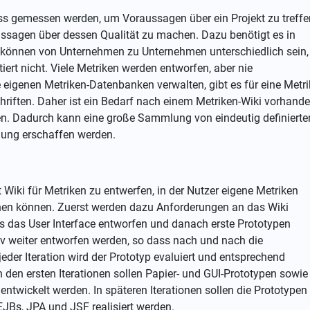
ss gemessen werden, um Voraussagen über ein Projekt zu treffe
ussagen über dessen Qualität zu machen. Dazu benötigt es in
e können von Unternehmen zu Unternehmen unterschiedlich sein,
ert nicht. Viele Metriken werden entworfen, aber nie
 eigenen Metriken-Datenbanken verwalten, gibt es für eine Metri
hriften. Daher ist ein Bedarf nach einem Metriken-Wiki vorhande
en. Dadurch kann eine große Sammlung von eindeutig definierte
lung erschaffen werden.
et Wiki für Metriken zu entwerfen, in der Nutzer eigene Metriken
chen können. Zuerst werden dazu Anforderungen an das Wiki
s das User Interface entworfen und danach erste Prototypen
tiv weiter entworfen werden, so dass nach und nach die
jeder Iteration wird der Prototyp evaluiert und entsprechend
 den ersten Iterationen sollen Papier- und GUI-Prototypen sowie
entwickelt werden. In späteren Iterationen sollen die Prototypen
EJBs, JPA und JSF realisiert werden.