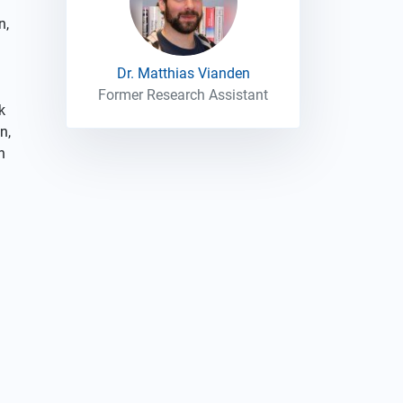
n,
Dr. Matthias Vianden
Former Research Assistant
k
n,
n