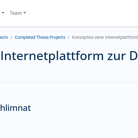
s
Team
jects
Completed Thesis Projects
Konzeption einer Internetplattfor
 Internetplattform zur
chlimnat