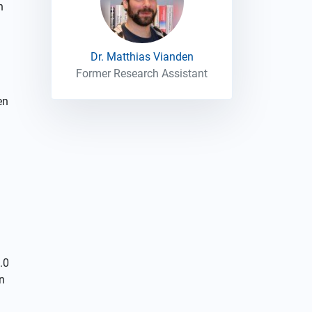
h
Dr. Matthias Vianden
Former Research Assistant
en
.0
n