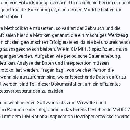
ung von Entwicklungsprozessen. Da es sich hierbei um ein noc
genstand der Forschung ist, sind dessen Modelle bisher nur
h etabliert.
ge Methodiken einzusetzen, so variiert der Gebrauch und die
ft seien hier die Metriken genannt, die ein mächtiges Werkzeug
 nicht den gewünschten Erfolg erzielen, da sie bei unzureichend
ng aussageschwach bleiben. Wie in CMMI 1.3 spezifiziert, muss
ngegangen werden. Aufgaben wie periodische Datenerhebung,
etriken, Analyse der Daten und Interpretation müssen
otokolliert werden. Fragen bzgl. von welcher Person die
, wann sie auszuführen sind, wo entsprechende Daten dafür zu
 werden, sind Teil dieser Dokumentation, um ein effizientes
essverbesserungen zu erzielen.
g eines webbasierten Softwaretools zum Verwalten und
l im Rahmen einer Integration in das bereits bestehende MeDIC 2
ll mit dem IBM Rational Application Developer entwickelt werde