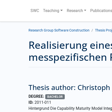
SWC
Teaching
Research
Publication
Research Group Software Construction
Thesis Pro
Realisierung ei
messpezifischen P
Thesis author: Christoph
DEGREE:
BACHELOR
ID:
2011-011
Hintergrund Die Capability Maturity Model Inte