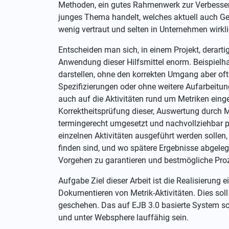
Methoden, ein gutes Rahmenwerk zur Verbesser
junges Thema handelt, welches aktuell auch Ge
wenig vertraut und selten in Unternehmen wirklic
Entscheiden man sich, in einem Projekt, derarti
Anwendung dieser Hilfsmittel enorm. Beispielha
darstellen, ohne den korrekten Umgang aber oft
Spezifizierungen oder ohne weitere Aufarbeitu
auch auf die Aktivitäten rund um Metriken ei
Korrektheitsprüfung dieser, Auswertung durch M
termingerecht umgesetzt und nachvollziehbar pr
einzelnen Aktivitäten ausgeführt werden sollen
finden sind, und wo spätere Ergebnisse abgelegt
Vorgehen zu garantieren und bestmögliche Proz
Aufgabe Ziel dieser Arbeit ist die Realisierun
Dokumentieren von Metrik-Aktivitäten. Dies sol
geschehen. Das auf EJB 3.0 basierte System so
und unter Websphere lauffähig sein.